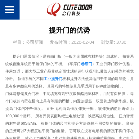
提升门的优势
栏目：公司新闻
发布时间：2020-02-04
浏览量: 3730
提升门
通常情况下是有由门板（一般为金属或布材料等）组成的。 扭簧系
统或配重系统用于确保门体的平衡。（车库门
卷帘门
）工业升降门设计优雅，
使用舒适； 而大型工业产品其稳定而壮观的运行状况可以带给人们强烈的视觉
冲击。 轨道系统的不同
工业提升门
板和提升方法使其适用于不同的建筑物，并
且有多种颜色可供选择。 其灵巧的特性使其几乎适用于各种建筑物的门。
门体是彩钢复合门板，中间填充有高密度聚氨酯泡沫材料，并配有保护膜， 每
个门板的内壁在横向上具有等距的凹槽，内置加强筋，双面饰边和豪华感。以
提高门体的冲击强度。 直升飞机由高强度弹簧平衡，该弹簧的使用寿命为
100,000个循环。 所有弹簧表面均经过电镀处理，以提高抗腐蚀性。 扭力弹簧
的材料是60SI2Mn。 根据门体的尺寸和提升方法选择不同类型的扭簧。 良好
的扭簧可以Z大程度地平衡门的重量。 它可以在没有电动机的情况下将门停在
任何位置。 减小了力并延长了电动机的使用寿命（扭簧的质量很好，电动机只